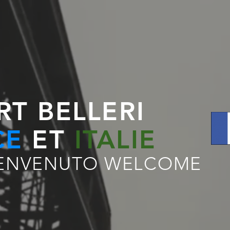
RT BELLERI
CE
ET
ITALIE
IENVENUTO WELCOME